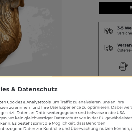
3-5 We
Versiche
Versa
Österrei
PRODUKTBE
Kunststoff, ca
Art.Nr.: OH-H