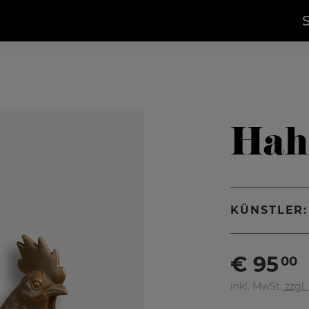
Hah
KÜNSTLER:
€
95
00
inkl. MwSt.
zzgl.