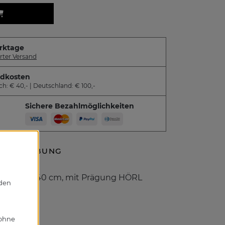
rktage
rter Versand
ndkosten
ch: € 40,- | Deutschland: € 100,-
Sichere Bezahlmöglichkeiten
SCHREIBUNG
. 49 x 17 x 40 cm, mit Prägung HÖRL
AH